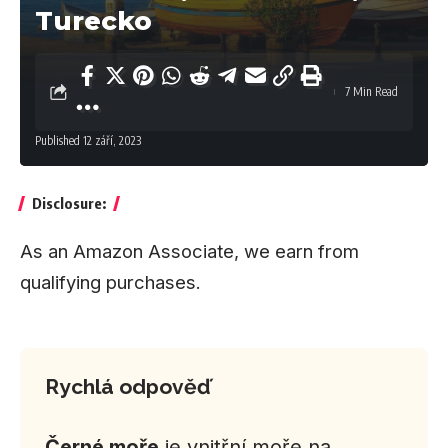
Turecko
7 Min Read
Published 12 září, 2023
Disclosure:
As an Amazon Associate, we earn from
qualifying purchases.
Rychlá odpověď
Černé moře
je vnitřní moře na