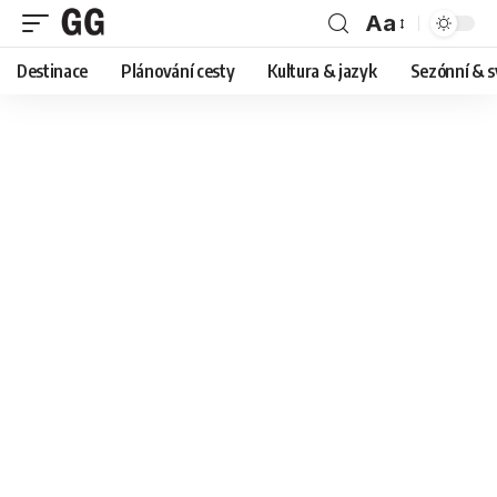
Aa
Font
Destinace
Plánování cesty
Kultura & jazyk
Sezónní & s
Resizer