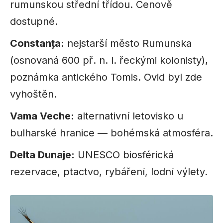
rumunskou střední třídou. Cenově
dostupné.
Constanța:
nejstarší město Rumunska
(osnovaná 600 př. n. l. řeckými kolonisty),
poznámka antického Tomis. Ovid byl zde
vyhoštěn.
Vama Veche:
alternativní letovisko u
bulharské hranice — bohémská atmosféra.
Delta Dunaje:
UNESCO biosférická
rezervace, ptactvo, rybáření, lodní výlety.