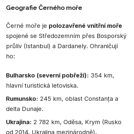
Geografie Černého moře
Černé moře je
polozavřené vnitřní moře
spojené se Středozemním přes Bosporský
průliv (Istanbul) a Dardanely. Ohraničují
ho:
Bulharsko (severní pobřeží):
354 km,
hlavní turistická letoviska.
Rumunsko:
245 km, oblast Constanța a
delta Dunaje.
Ukrajina:
2 782 km, Oděsa, Krym (Rusko
od 2014, Ukrajina mezinárodně).