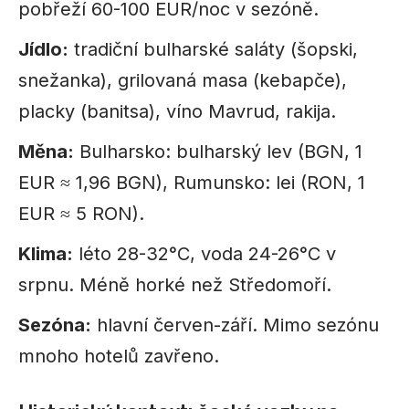
pobřeží 60-100 EUR/noc v sezóně.
Jídlo:
tradiční bulharské saláty (šopski,
snežanka), grilovaná masa (kebapče),
placky (banitsa), víno Mavrud, rakija.
Měna:
Bulharsko: bulharský lev (BGN, 1
EUR ≈ 1,96 BGN), Rumunsko: lei (RON, 1
EUR ≈ 5 RON).
Klima:
léto 28-32°C, voda 24-26°C v
srpnu. Méně horké než Středomoří.
Sezóna:
hlavní červen-září. Mimo sezónu
mnoho hotelů zavřeno.