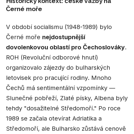
Historický kontext: české vazby na
Černé moře
V období socialismu (1948-1989) bylo
Černé moře
nejdostupnější
dovolenkovou oblastí pro Čechoslováky
.
ROH (Revoluční odborové hnutí)
organizovalo zájezdy do bulharských
letovisek pro pracující rodiny. Mnoho
Čechů má sentimentální vzpomínky —
Slunečné pobřeží, Zlaté písky, Albena byly
tehdy "dosažitelné Středomoří." Po roce
1989 se začala otevírat Adriatika a
Středomoří, ale Bulharsko zůstává cenově