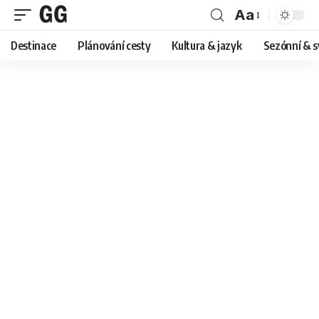
Aa
Font
Destinace
Plánování cesty
Kultura & jazyk
Sezónní & s
Resizer