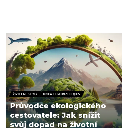
ŽIVOTNÍ STYLY
UNCATEGORIZED @CS
Průvodce ekologického
cestovatele: Jak snížit
svůj dopad na životní