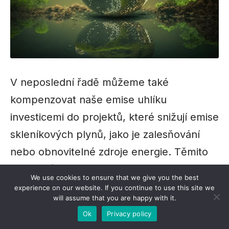
V neposlední řadě můžeme také
kompenzovat naše emise uhlíku
investicemi do projektů, které snižují emise
skleníkových plynů, jako je zalesňování
nebo obnovitelné zdroje energie. Těmito
kroky můžeme přispět ke snížení dopadu
We use cookies to ensure that we give you the best
našeho cestování na životní prostředí a
experience on our website. If you continue to use this site we
will assume that you are happy with it.
pozitivně tak přispět k boji proti změně
Ok
Privacy policy
klimatu.