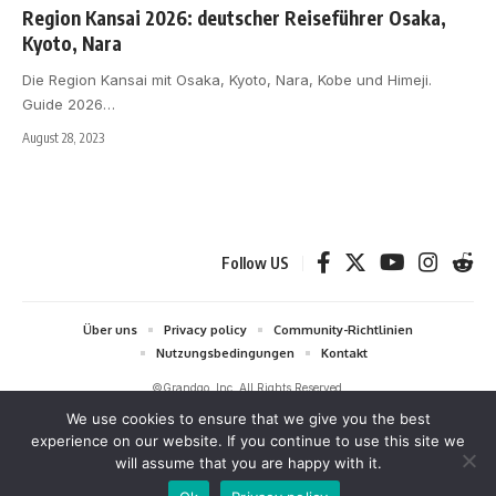
Region Kansai 2026: deutscher Reiseführer Osaka,
Kyoto, Nara
Die Region Kansai mit Osaka, Kyoto, Nara, Kobe und Himeji.
Guide 2026
…
August 28, 2023
Follow US
Über uns
Privacy policy
Community-Richtlinien
Nutzungsbedingungen
Kontakt
©Grandgo, Inc. All Rights Reserved.
We use cookies to ensure that we give you the best
grandgo.com ist Teilnehmer des Amazon-Partnerprogramms (Amazon
experience on our website. If you continue to use this site we
Services LLC Associates Program und Amazon EU Partnerprogramm).
will assume that you are happy with it.
Durch die Platzierung von Anzeigen und Links zu amazon.de können
Werbekostenerstattungen verdient werden. Als Amazon-Partner