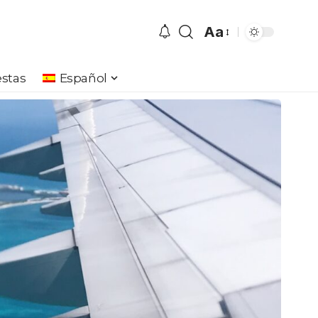
Aa
Font
Resizer
stas
Español