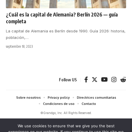
¿Cuál es la capital de Alemania? Berlín 2026 — guía
completa
La capital de Alemania es Berlín desde 1990. Guía 2026: historia,
población,
…
septiembre 18, 2023
Follow US
Sobre nosotros
Privacy policy
Directrices comunitarias
Condiciones de uso
Contacto
©Grandgo, Inc. All Rights Reserved.
We use cookies to ensure that we give you the best
grandgo.com participa en el Programa de Afiliados de Amazon EU y en el
Amazon Services LLC Associates Program, programas publicitarios de
experience on our website. If you continue to use this site we