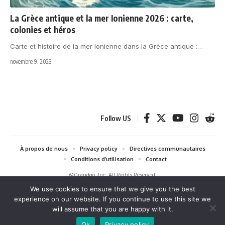
La Grèce antique et la mer Ionienne 2026 : carte,
colonies et héros
Carte et histoire de la mer Ionienne dans la Grèce antique :
…
novembre 9, 2023
Follow US
À propos de nous
Privacy policy
Directives communautaires
Conditions d’utilisation
Contact
©Grandgo, Inc. All Rights Reserved.
We use cookies to ensure that we give you the best
grandgo.com participe au Programme Partenaires d'Amazon EU et au
experience on our website. If you continue to use this site we
Amazon Services LLC Associates Program — des programmes d'affiliation
will assume that you are happy with it.
conçus pour permettre à des sites de percevoir une rémunération grâce à
la création de liens vers Amazon. En tant que Partenaire Amazon, nous
Ok
Privacy policy