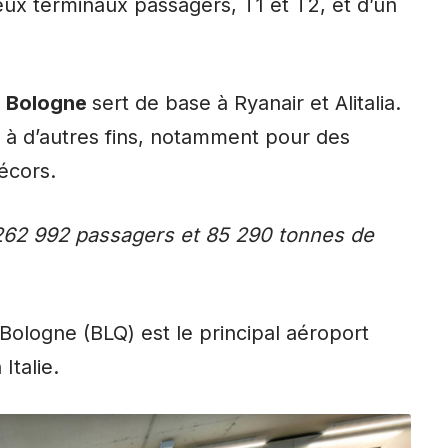
eux terminaux passagers, T1 et T2, et d’un
e Bologne
sert de base à Ryanair et Alitalia.
é à d’autres fins, notamment pour des
écors.
2 262 992 passagers et 85 290 tonnes de
Bologne (BLQ) est le principal aéroport
Italie.