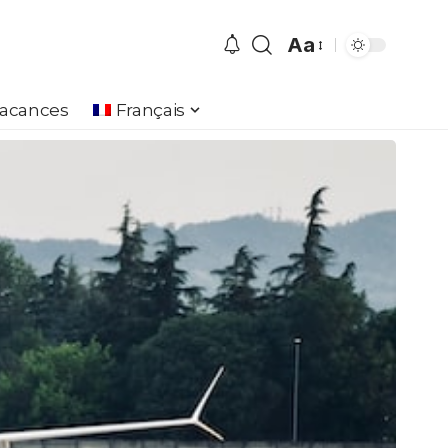
Aa
Font
Resizer
Vacances
Français