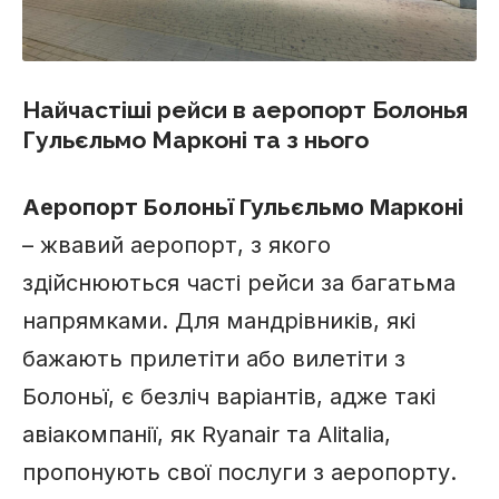
Найчастіші рейси в аеропорт Болонья
Гульєльмо Марконі та з нього
Аеропорт Болоньї Гульєльмо Марконі
– жвавий аеропорт, з якого
здійснюються часті рейси за багатьма
напрямками. Для мандрівників, які
бажають прилетіти або вилетіти з
Болоньї, є безліч варіантів, адже такі
авіакомпанії, як Ryanair та Alitalia,
пропонують свої послуги з аеропорту.