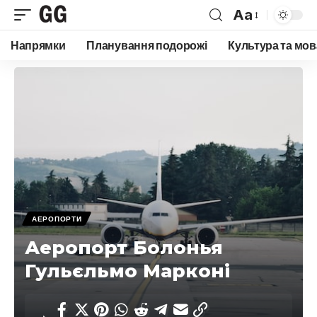
Aa
Font
Напрямки
Планування подорожі
Культура та мов
Resizer
АЕРОПОРТИ
Аеропорт Болонья
Гульєльмо Марконі