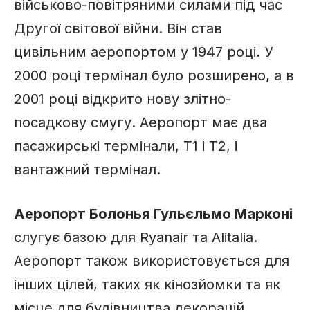
військово-повітряними силами під час
Другої світової війни. Він став
цивільним аеропортом у 1947 році. У
2000 році термінал було розширено, а в
2001 році відкрито нову злітно-
посадкову смугу. Аеропорт має два
пасажирські термінали, T1 і T2, і
вантажний термінал.
Аеропорт Болонья Гульєльмо Марконі
слугує базою для Ryanair та Alitalia.
Аеропорт також використовується для
інших цілей, таких як кінозйомки та як
місце для будівництва декорацій.