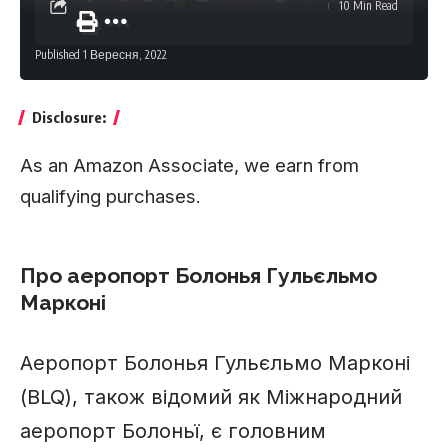
10 Min Read
Published 1 Вересня, 2022
Disclosure:
As an Amazon Associate, we earn from
qualifying purchases.
Про аеропорт Болонья Гульєльмо
Марконі
Аеропорт Болонья Гульєльмо Марконі
(BLQ), також відомий як Міжнародний
аеропорт Болоньї, є головним