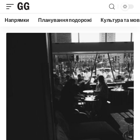
Напрямки
Планування подорожі
Культура та мов