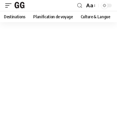
Aa
Font
Destinations
Planification de voyage
Culture & Langue
Resizer