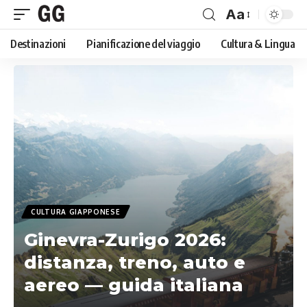
Aa
Font
Destinazioni
Pianificazione del viaggio
Cultura & Lingua
Resizer
CULTURA GIAPPONESE
Ginevra-Zurigo 2026:
distanza, treno, auto e
aereo — guida italiana