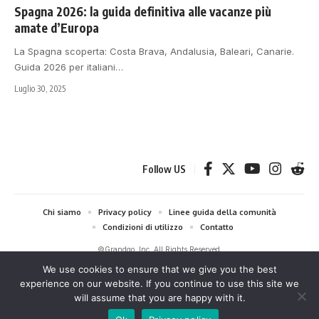
Spagna 2026: la guida definitiva alle vacanze più
amate d’Europa
La Spagna scoperta: Costa Brava, Andalusia, Baleari, Canarie.
Guida 2026 per italiani
…
Luglio 30, 2025
Follow US
Chi siamo
Privacy policy
Linee guida della comunità
Condizioni di utilizzo
Contatto
©Grandgo, Inc. All Rights Reserved.
We use cookies to ensure that we give you the best
grandgo.com partecipa al Programma Affiliazione Amazon EU e al Amazon
experience on our website. If you continue to use this site we
Services LLC Associates Program, programmi di affiliazione che
will assume that you are happy with it.
consentono ai siti di percepire una commissione pubblicitaria mediante la
creazione di link a Amazon. In qualità di affiliato Amazon, riceviamo un