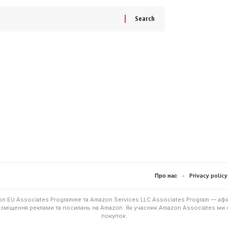
Про нас
Privacy policy
n EU Associates Programme та Amazon Services LLC Associates Program — афі
озміщення реклами та посилань на Amazon. Як учасник Amazon Associates ми 
покупок.