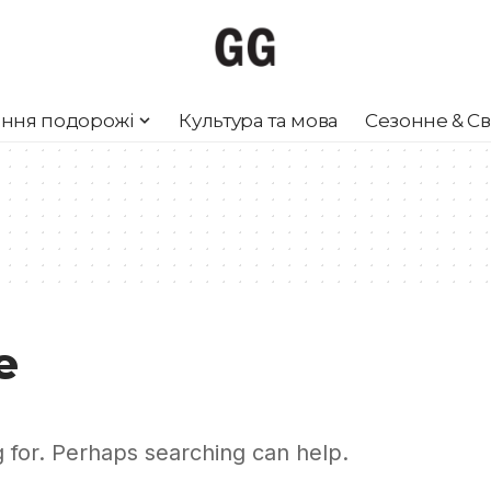
ння подорожі
Культура та мова
Сезонне & Св
e
g for. Perhaps searching can help.