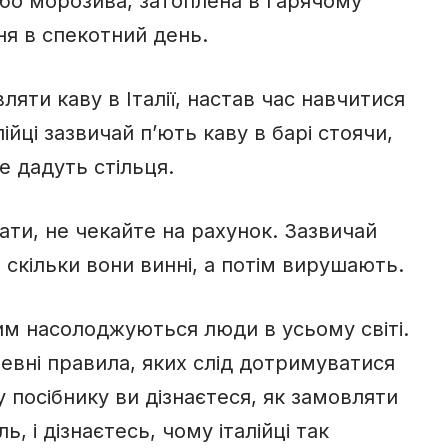
або морозива, затоплена в гарячому
ня в спекотний день.
ляти каву в Італії, настав час навчитися
лійці зазвичай п’ють каву в барі стоячи,
е дадуть стільця.
ати, не чекайте на рахунок. Зазвичай
, скільки вони винні, а потім вирушають.
ким насолоджуються люди в усьому світі.
 певні правила, яких слід дотримуватися
 посібнику ви дізнаєтеся, як замовляти
ь, і дізнаєтесь, чому італійці так