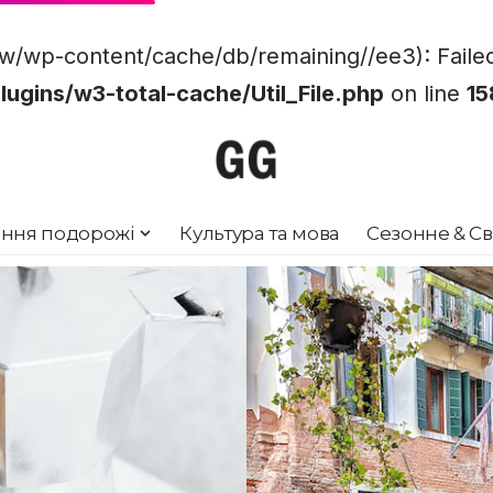
p-content/cache/db/remaining//ee3): Failed to
ins/w3-total-cache/Util_File.php
on line
15
ння подорожі
Культура та мова
Сезонне & Св