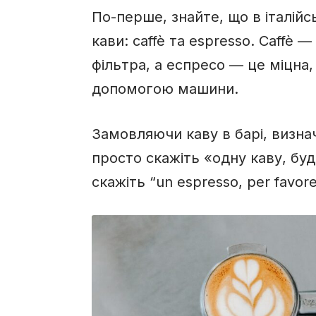
По-перше, знайте, що в італійсь
кави: caffè та espresso. Caffè
фільтра, а еспресо — це міцна,
допомогою машини.
Замовляючи каву в барі, визна
просто скажіть «одну каву, бу
скажіть “un espresso, per favor