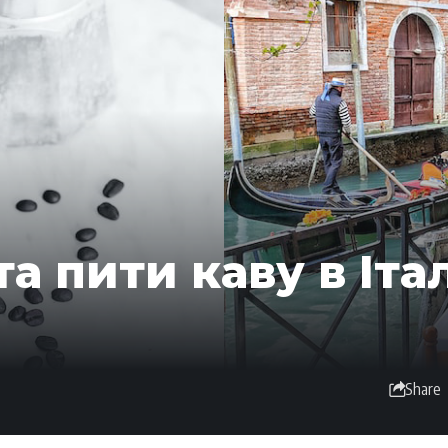
а пити каву в Італ
Share