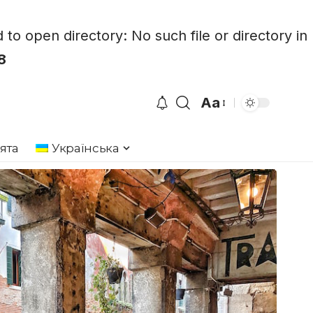
 open directory: No such file or directory in
8
Aa
Font
Resizer
ята
Українська