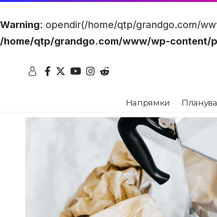
Warning
: opendir(/home/qtp/grandgo.com/www/w
/home/qtp/grandgo.com/www/wp-content/plug
Напрямки
Планува