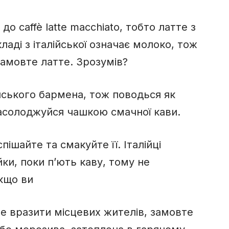
о caffè latte macchiato, тобто латте з
ладі з італійської означає молоко, тож
амовте латте. Зрозумів?
ійського бармена, тож поводься як
 насолоджуйся чашкою смачної кави.
шайте та смакуйте її. Італійці
йки, поки п’ють каву, тому не
Якщо ви
те вразити місцевих жителів, замовте