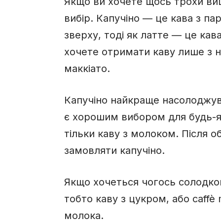
Якщо ви хочете щось трохи вишу
вибір. Капучіно — це кава з п
зверху, тоді як латте — це кав
хочете отримати каву лише з 
маккіато.
Капучіно найкраще насолоджува
є хорошим вибором для будь-яко
тільки каву з молоком. Після 
замовляти капучіно.
Якщо хочеться чогось солодког
тобто каву з цукром, або caffè
молока.