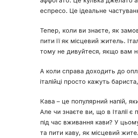
аффогато. Це кулька джелато 
еспресо. Це ідеальне частуван
Тепер, коли ви знаєте, як замов
пити її як місцевий житель. Іта
тому не дивуйтеся, якщо вам н
А коли справа доходить до опл
італійці просто кажуть бариста
Кава – це популярний напій, я
Але чи знаєте ви, що в Італії є
під час вживання кави? У цьому
та пити каву, як місцевий жител