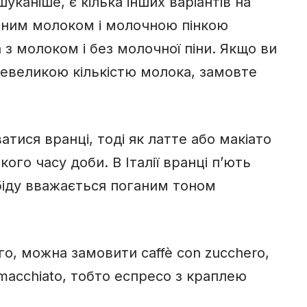
каніше, є кілька інших варіантів на
арним молоком і молочною пінкою
а з молоком і без молочної піни. Якщо ви
невеликою кількістю молока, замовте
тися вранці, тоді як латте або макіато
го часу доби. В Італії вранці п’ють
обіду вважається поганим тоном
о, можна замовити caffè con zucchero,
 macchiato, тобто еспресо з краплею