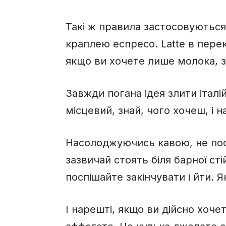
Такі ж правила застосовуються д
краплею еспресо. Latte в перек
якщо ви хочете лише молока, з
Завжди погана ідея злити італ
місцевий, знай, чого хочеш, і
Насолоджуючись кавою, не поспі
зазвичай стоять біля барної сті
поспішайте закінчувати і йти. 
І нарешті, якщо ви дійсно хоче