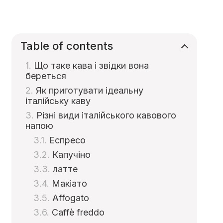
Table of contents
Що таке кава і звідки вона
береться
Як приготувати ідеальну
італійську каву
Різні види італійського кавового
напою
Еспресо
Капучіно
латте
Макіато
Affogato
Caffè freddo