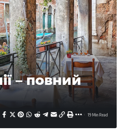
ії – повний
19 Min Read