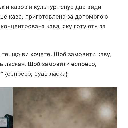
кій кавовій культурі існує два види
 — це кава, приготовлена за допомогою
 концентрована кава, яку готують за
чте, що ви хочете. Щоб замовити каву,
дь ласка». Щоб замовити еспресо,
e” {еспресо, будь ласка}