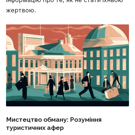
інформацію про те, як не стати їхньою
жертвою.
Мистецтво обману: Розуміння
туристичних афер